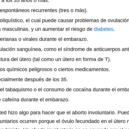
 a los 35 años o más.
 espontáneos recurrentes (tres o más).
oliquístico, el cual puede causar problemas de ovulació
s masculinas, y un aumentar el riesgo de
diabetes
.
terianas o virales durante el embarazo.
ulación sanguínea, como el síndrome de anticuerpos anti
tura del útero (tal como un útero en forma de T).
os químicos peligrosos o ciertos medicamentos.
ecialmente después de los 35.
 el tabaquismo o el consumo de cocaína durante el emb
 cafeína durante el embarazo.
ed hizo algo para hacer que el aborto involuntario. Puede
untarios ocurren porque el óvulo fecundado en el útero 