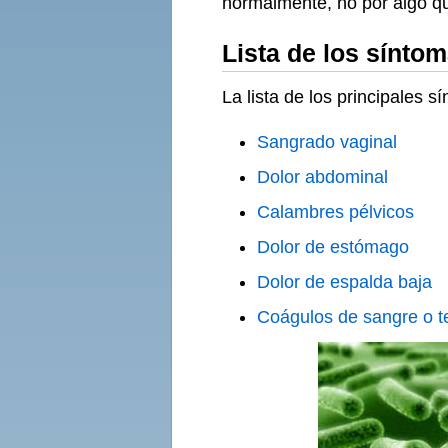
normalmente, no por algo que
Lista de los sínto
La lista de los principales 
Sangrado vaginal
Dolor abdominal
Calambres pélvicos
Dolor de estómago
Dolor de espalda baja
Coágulos de sangre o tej