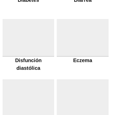
Diabetes
Diarrea
Disfunción
Eczema
diastólica