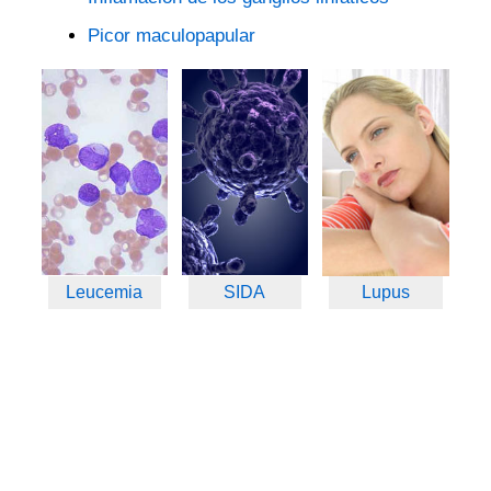
Picor maculopapular
Leucemia
SIDA
Lupus