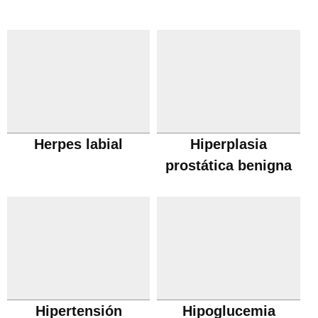
Herpes labial
Hiperplasia
prostática benigna
Hipertensión
Hipoglucemia