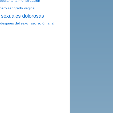
adurante la menstruación
igero sangrado vaginal
 sexuales dolorosas
 después del sexo
secreción anal