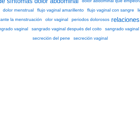
de síntomas
dolor abdominal
dolor abdominal que empeor
dolor menstrual
flujo vaginal amarillento
flujo vaginal con sangre
l
relaciones
ante la menstruación
olor vaginal
periodos dolorosos
ngrado vaginal
sangrado vaginal después del coito
sangrado vaginal
secreción del pene
secreción vaginal