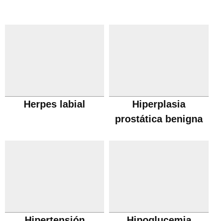
Herpes labial
Hiperplasia
prostática benigna
Hipertensión
Hipoglucemia