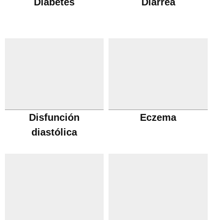
Diabetes
Diarrea
Disfunción
Eczema
diastólica