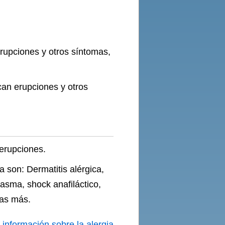
rupciones y otros síntomas,
can erupciones y otros
erupciones.
 son: Dermatitis alérgica,
 asma, shock anafiláctico,
mas más.
s
información sobre la alergia