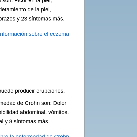
on: Picor en la piel,
rietamiento de la piel,
 brazos y 23 síntomas más.
información sobre el eczema
uede producir erupciones.
rmedad de Crohn son: Dolor
ibilidad abdominal, vómitos,
tal y 8 síntomas más.
obre la enfermedad de Crohn