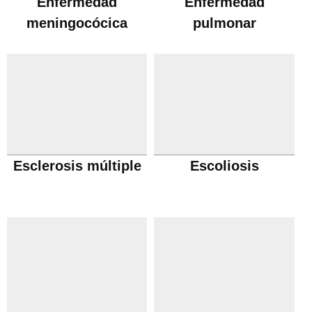
Enfermedad
Enfermedad
meningocócica
pulmonar
obstructiva cronica
Esclerosis múltiple
Escoliosis