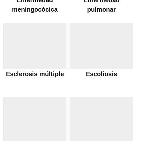
Enfermedad
Enfermedad
meningocócica
pulmonar
obstructiva cronica
Esclerosis múltiple
Escoliosis