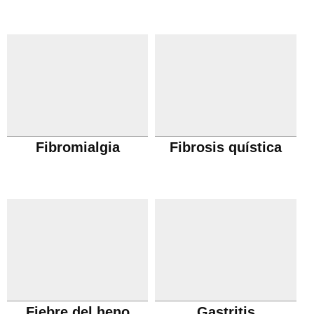
Fibromialgia
Fibrosis quística
Fiebre del heno
Gastritis