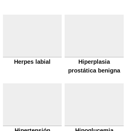
Herpes labial
Hiperplasia
prostática benigna
Hipertensión
Hipoglucemia