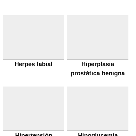
Herpes labial
Hiperplasia
prostática benigna
Hipertensión
Hipoglucemia