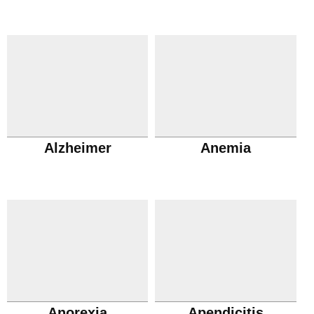
Alzheimer
Anemia
Anorexia
Apendicitis