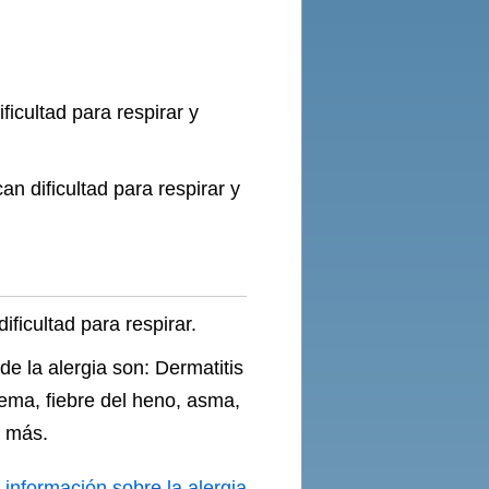
icultad para respirar y
n dificultad para respirar y
ficultad para respirar.
de la alergia son: Dermatitis
zema, fiebre del heno, asma,
s más.
s
información sobre la alergia