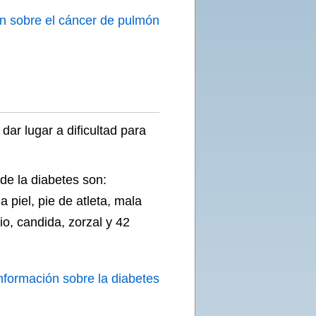
n sobre el cáncer de pulmón
ar lugar a dificultad para
de la diabetes son:
 piel, pie de atleta, mala
rio, candida, zorzal y 42
nformación sobre la diabetes