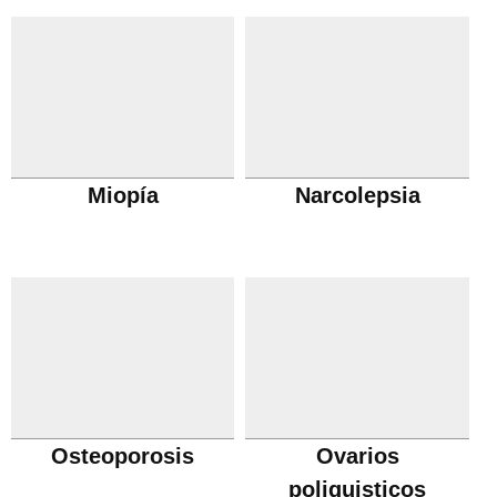
Miopía
Narcolepsia
Osteoporosis
Ovarios
poliquisticos