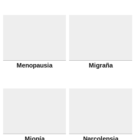
Menopausia
Migraña
Miopía
Narcolepsia