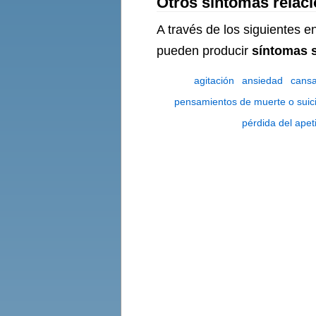
Otros síntomas relaci
A través de los siguientes 
pueden producir
síntomas s
agitación
ansiedad
cansa
pensamientos de muerte o suici
pérdida del apet