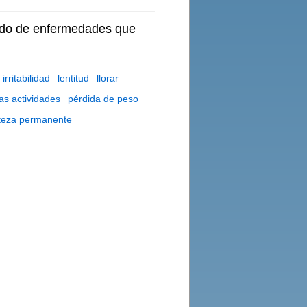
tado de enfermedades que
irritabilidad
lentitud
llorar
as actividades
pérdida de peso
steza permanente