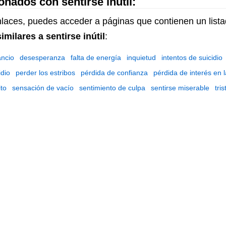
onados con sentirse inútil:
enlaces, puedes acceder a páginas que contienen un lis
imilares a sentirse inútil
:
ncio
desesperanza
falta de energía
inquietud
intentos de suicidio
dio
perder los estribos
pérdida de confianza
pérdida de interés en l
ito
sensación de vacío
sentimiento de culpa
sentirse miserable
tri