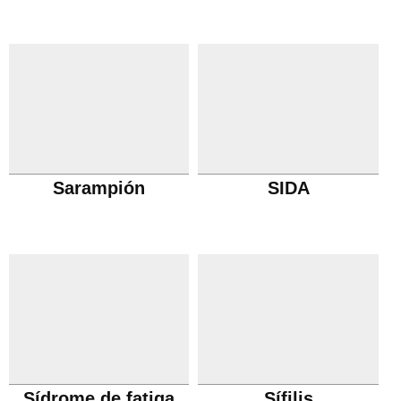
Sarampión
SIDA
Sídrome de fatiga
Sífilis