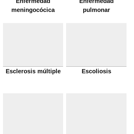
Enfermedad
Enfermedad
meningocócica
pulmonar
obstructiva cronica
Esclerosis múltiple
Escoliosis