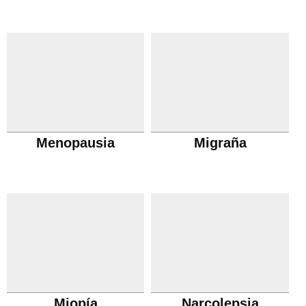
Menopausia
Migraña
Miopía
Narcolepsia