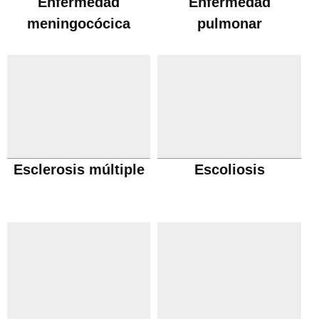
Enfermedad
Enfermedad
meningocócica
pulmonar
obstructiva cronica
Esclerosis múltiple
Escoliosis