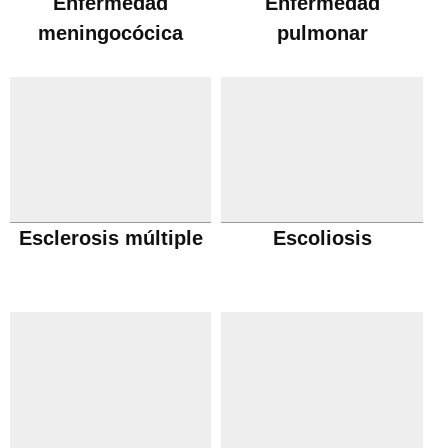
Enfermedad
Enfermedad
meningocócica
pulmonar
obstructiva cronica
Esclerosis múltiple
Escoliosis