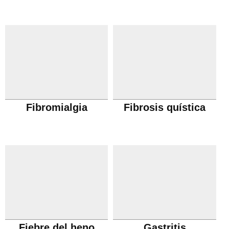
Fibromialgia
Fibrosis quística
Fiebre del heno
Gastritis